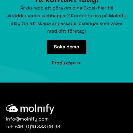
Är du redo att göra om dina Excel-filer till
skräddarsydda webbappar? Kontakta oss på Molnify
idag för att skapa anpassade lösningar som växer
med ditt företag!
Boka demo
Produkten
info@molnify.com
tel:
+46 (0)10 333 06 93