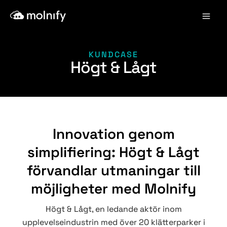
Hoppa
Mai
till
Men
innehåll
KUNDCASE
Högt & Lågt
Innovation genom
simplifiering: Högt & Lågt
förvandlar utmaningar till
möjligheter med Molnify
Högt & Lågt, en ledande aktör inom
upplevelseindustrin med över 20 klätterparker i