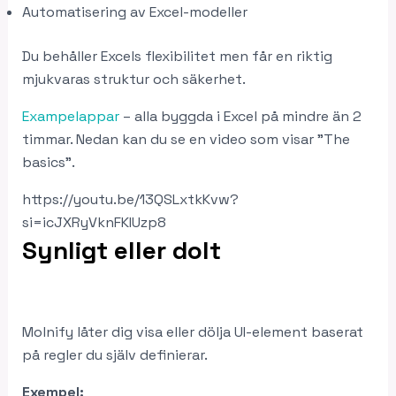
Automatisering av Excel-modeller
Du behåller Excels flexibilitet men får en riktig
mjukvaras struktur och säkerhet.
Exampelappar
– alla byggda i Excel på mindre än 2
timmar. Nedan kan du se en video som visar ”The
basics”.
https://youtu.be/13QSLxtkKvw?
si=icJXRyVknFKIUzp8
Synligt eller dolt
Molnify låter dig visa eller dölja UI-element baserat
på regler du själv definierar.
Exempel: