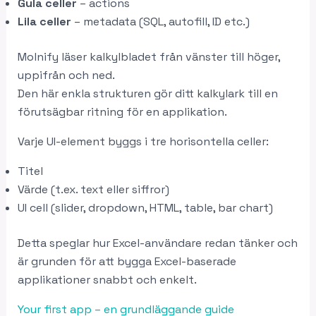
Gula celler
– actions
Lila celler
– metadata (SQL, autofill, ID etc.)
Molnify läser kalkylbladet från vänster till höger,
uppifrån och ned.
Den här enkla strukturen gör ditt kalkylark till en
förutsägbar ritning för en applikation.
Varje UI-element byggs i tre horisontella celler:
Titel
Värde (t.ex. text eller siffror)
UI cell (slider, dropdown, HTML, table, bar chart)
Detta speglar hur Excel-användare redan tänker och
är grunden för att bygga Excel-baserade
applikationer snabbt och enkelt.
Your first app – en grundläggande guide