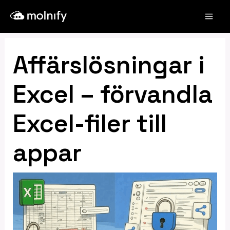
Hoppa
Inläggsnavigering
Mai
till
Men
innehåll
Affärslösningar i
Excel – förvandla
Excel-filer till
appar